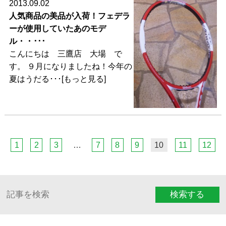
2013.09.02
人気商品の美品が入荷！フェデラ
ーが使用していたあのモデ
ル・・･･･
こんにちは 三鷹店 大場 で
す。 ９月になりましたね！今年の
夏はうだる･･･[もっと見る]
1
2
3
…
7
8
9
10
11
12
検索する