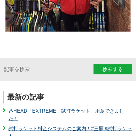
検索する
最新の記事
🎾HEAD「EXTREME」試打ラケット、用意できまし
た！
試打ラケット料金システムのご案内！#三鷹 #試打ラケッ