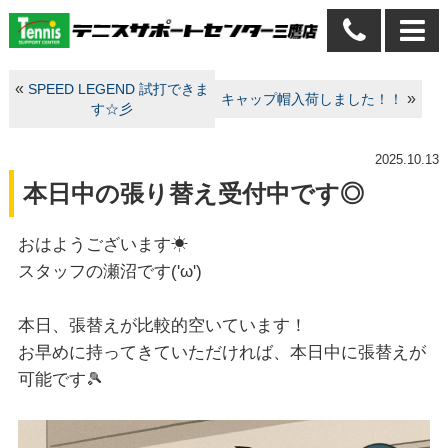
«
SPEED LEGEND 試打できま
»
キャップ帽入荷しました！！
す☆彡
2025.10.13
本日中の張り替え受付中です◎
おはようございます☀
スタッフの瀬沼です('ω')
本日、張替えが比較的空いています！
お早めに持ってきていただければ、本日中に張替えが
可能です🎾