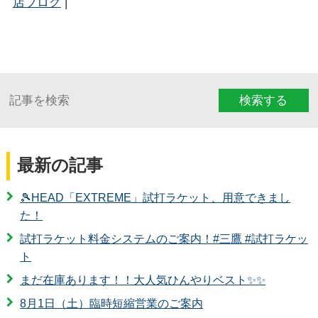
店ブログ
|
検索する
最新の記事
🎾HEAD「EXTREME」試打ラケット、用意できまし
た！
試打ラケット料金システムのご案内！#三鷹 #試打ラケッ
ト
まだ在庫あります！！大人気ひんやりベスト✨✨
8月1日（土）臨時短縮営業のご案内