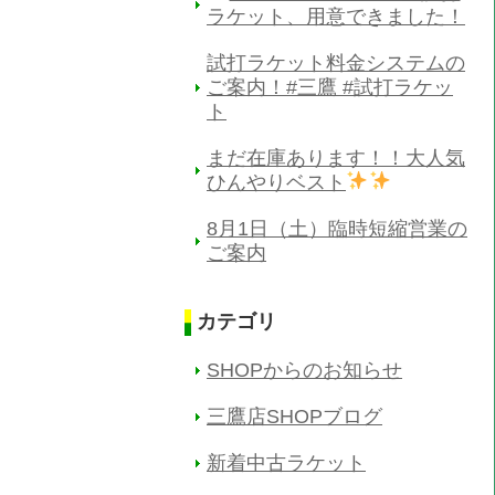
ラケット、用意できました！
試打ラケット料金システムの
ご案内！#三鷹 #試打ラケッ
ト
まだ在庫あります！！大人気
ひんやりベスト
8月1日（土）臨時短縮営業の
ご案内
カテゴリ
SHOPからのお知らせ
三鷹店SHOPブログ
新着中古ラケット