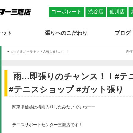
コーポレート
渋谷店
仙川店
ケット
張りへのこだわり
ブログ
«
ピックルボールキッド入荷しました！！
新作「
雨…即張りのチャンス！！#テニ
#テニスショップ #ガット張り
関東甲信越は梅雨入りしたみたいですねーー
テニスサポートセンター三鷹店です！